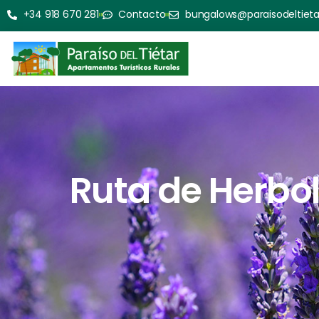
+34 918 670 281
Contacto
bungalows@paraisodeltiet
Ruta de Herbol