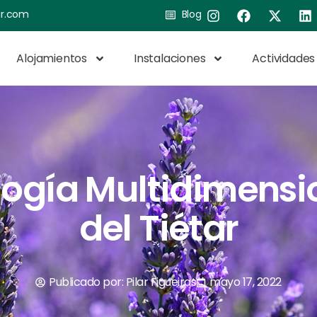
ar.com
Blog
Alojamientos
Instalaciones
Actividades
ogía Multidimensi
del Tiétar
Publicado por:
Pilar Figueiras
mayo 17, 2022