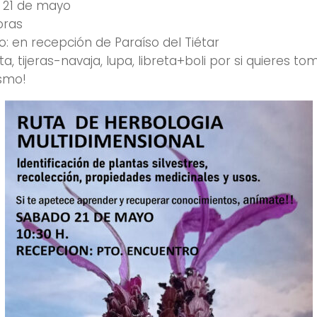
 21 de mayo
oras
: en recepción de Paraíso del Tiétar
a, tijeras-navaja, lupa, libreta+boli por si quieres t
asmo!