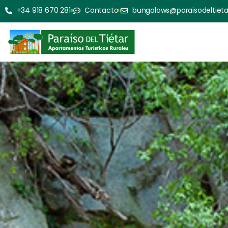
+34 918 670 281
Contacto
bungalows@paraisodeltiet