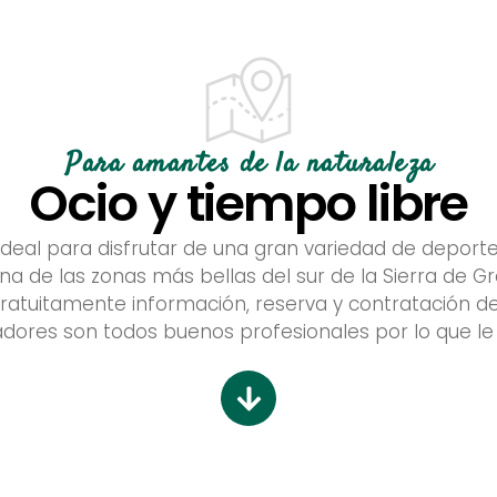
o
o
o
o
o
o
o
o
o
o
o
o
Para amantes de la naturaleza
Ocio y tiempo libre
ideal para disfrutar de una gran variedad de deporte
 una de las zonas más bellas del sur de la Sierra de G
e gratuitamente información, reserva y contratación d
dores son todos buenos profesionales por lo que le 