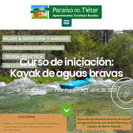
Curso de iniciación:
Kayak de aguas bravas
Publicado por:
Pilar Figueiras
abril 28, 2021