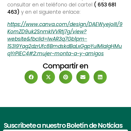
consultar en el teléfono del cartel
( 653 681
463)
y en el siguiente enlace:
https://www.canva.com/design/DAEWyejoilI/9
KomZD9uk2SnmkIVVRtj7g/view?
website&fbclid=IwAR3q7Gb1pm-
1S3I9Yag2dzrUfc8BmdskdBaLxGgpYulMlalgHMu
qYrPIEC4#2:mujer-monta-a-y-amigos
Compartir en
Suscríbete a nuestro Boletín de Noticias