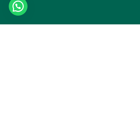
Qué ofrecemos
Más información
Suites
Tarifas
Cabañas
EcoFriendly
Instalaciones y servicios
Cómo Llegar
Ocio y animación
Vídeos
Información turística
Blog
Rural meeting
Preguntas frecuentes
Actividades y rutas