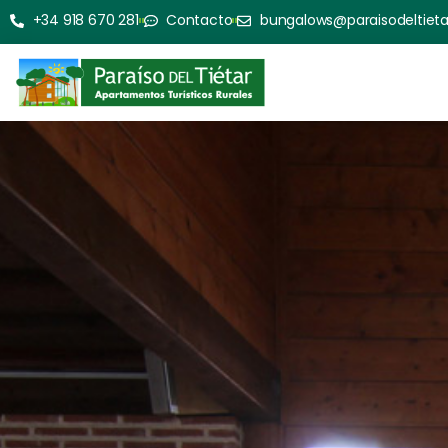
+34 918 670 281
Contacto
bungalows@paraisodeltiet